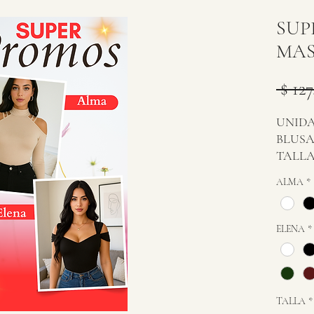
SUP
MAS
 $ 127
UNIDA
BLUSA
TALLA
ALMA
*
ELENA
*
TALLA
*