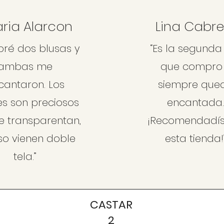
ria Alarcon
Lina Cabre
ré dos blusas y
“Es la segunda
ambas me
que compro
cantaron. Los
siempre que
es son preciosos
encantada
e transparentan,
¡Recomendadí
uso vienen doble
esta tienda!
tela.”
CASTAR
2