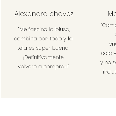
Alexandra chavez
Ma
“Comp
“Me fascinó la blusa,
combina con todo y la
en
tela es súper buena.
color
¡Definitivamente
y no s
volveré a comprar!”
incl