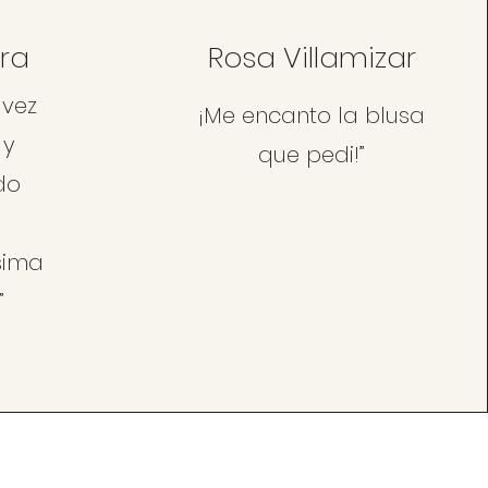
ra
Rosa Villamizar
 vez
¡Me encanto la blusa
 y
que pedi!”
do
.
sima
”