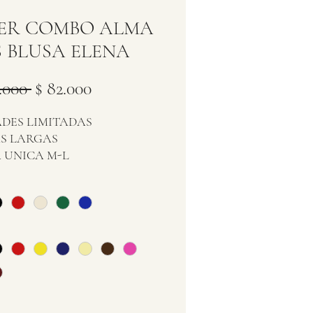
ER COMBO ALMA
 BLUSA ELENA
Precio
Precio
.000 
$ 82.000
de
DES LIMITADAS
oferta
S LARGAS
 UNICA M-L