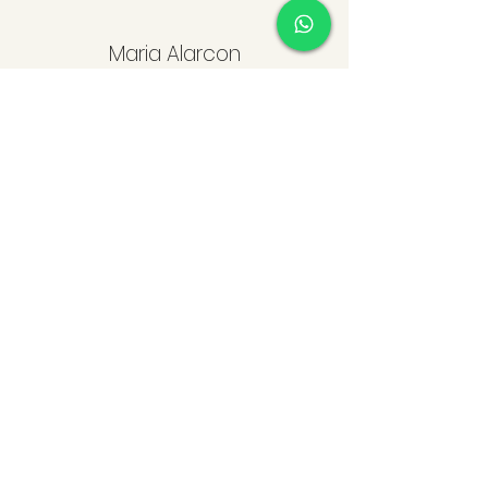
Maria Alarcon
“Compré dos blusas y
ambas me encantaron. Los
colores son preciosos y no
se transparentan, incluso
vienen doble tela.”
Lina Cabrera
“Es la segunda vez que