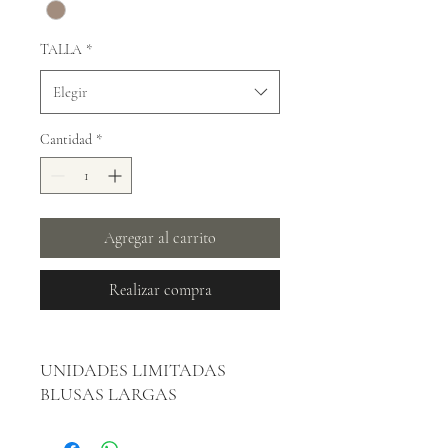
TALLA
*
Elegir
Cantidad
*
Agregar al carrito
Realizar compra
UNIDADES LIMITADAS
BLUSAS LARGAS
TALLA UNICA Para S y M
TALLA L