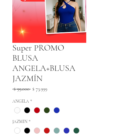
Super PROMO
BLUSA
ANGELA+BLUSA
JAZMÍN
Precio
Precio
 $ 99.000 
$ 73.999
de
oferta
ANGELA
*
JAZMIN
*