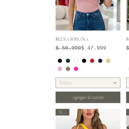
Vista rápida
BLUSA JOHANA
B
Precio
Precio de oferta
P
P
$ 56.999
$ 47.999
TALLA
Agregar al carrito
Nuevo