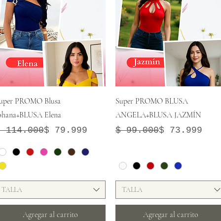
Vista rápida
Vista rápida
uper PROMO Blusa
Super PROMO BLUSA
ohana+BLUSA Elena
ANGELA+BLUSA JAZMÍN
recio
recio de oferta
Precio
Precio de oferta
$ 114.000
$ 79.999
$ 99.000
$ 73.999
TALLA
TALLA
Agregar al carrito
Agregar al carrito