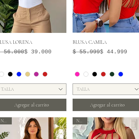
Vista rápida
Vista rápida
LUSA LORENA
BLUSA CAMILA
recio
recio de oferta
Precio
Precio de oferta
$ 56.000
$ 39.000
$ 55.999
$ 44.999
TALLA
TALLA
Agregar al carrito
Agregar al carrito
Nuevo
Nuevo