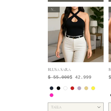
Nuevo
Vista rápida
BLUSA SARA
B
Precio
Precio de oferta
P
$ 55.000
$ 42.999
TALLA