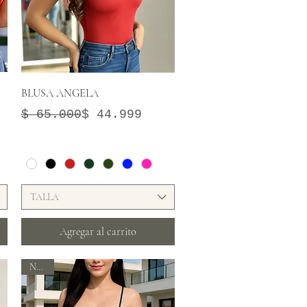
Vista rápida
BLUSA ANGELA
Precio
Precio de oferta
$ 65.000
$ 44.999
TALLA
Agregar al carrito
Nuevo