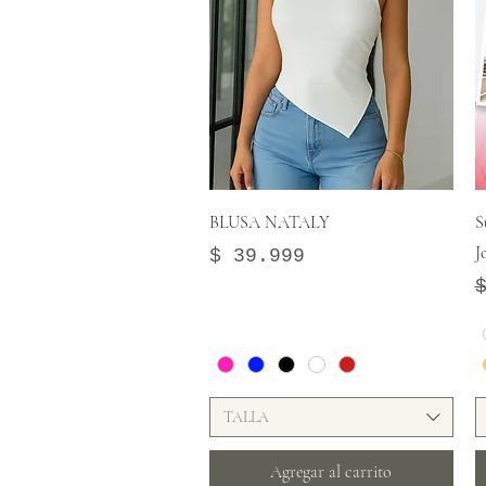
Vista rápida
BLUSA NATALY
S
J
Precio
$ 39.999
P
P
TALLA
Agregar al carrito