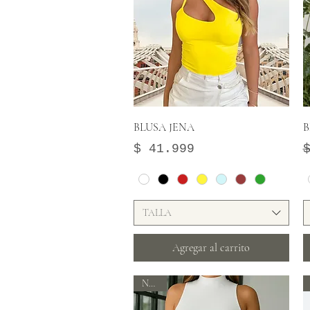
Vista rápida
BLUSA JENA
B
Precio
P
P
$ 41.999
TALLA
Agregar al carrito
Nuevo